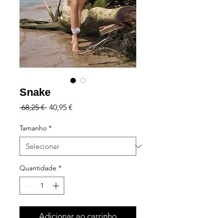
Snake
Preço
Preço
 68,25 € 
40,95 €
normal
promocional
Tamanho
*
Quantidade
*
Adicionar ao carrinho