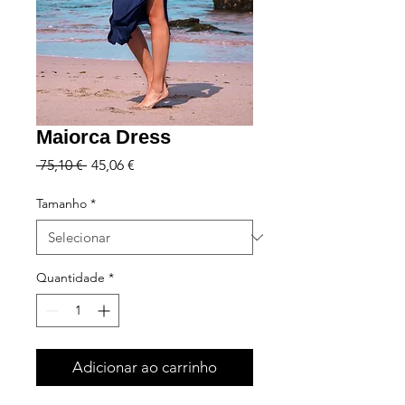
Maiorca Dress
Preço
Preço
 75,10 € 
45,06 €
normal
promocional
Tamanho
*
Quantidade
*
Adicionar ao carrinho