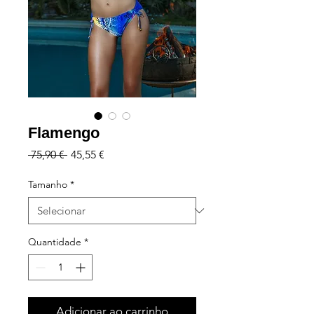
Flamengo
Preço
Preço
 75,90 € 
45,55 €
normal
promocional
Tamanho
*
Quantidade
*
Adicionar ao carrinho