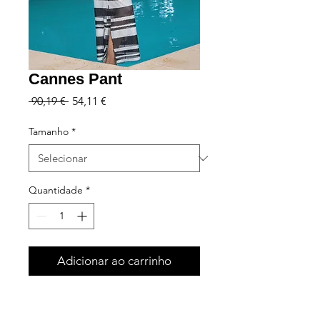
Cannes Pant
Preço
Preço
 90,19 € 
54,11 €
normal
promocional
Tamanho
*
Quantidade
*
Adicionar ao carrinho