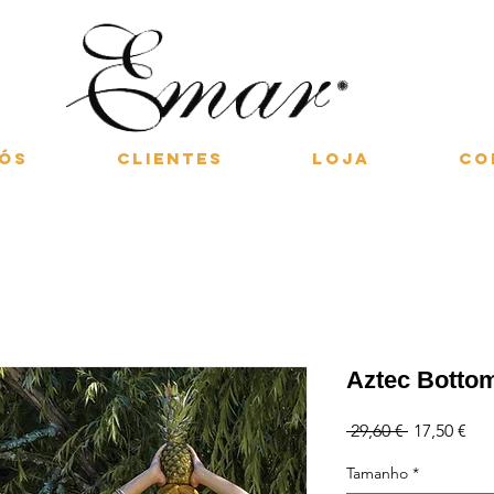
nós
Clientes
Loja
Co
Aztec Botto
Preço
Pre
 29,60 € 
17,50 €
normal
pro
Tamanho
*