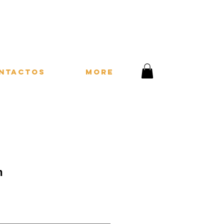
ntactos
More
m
ço
mocional