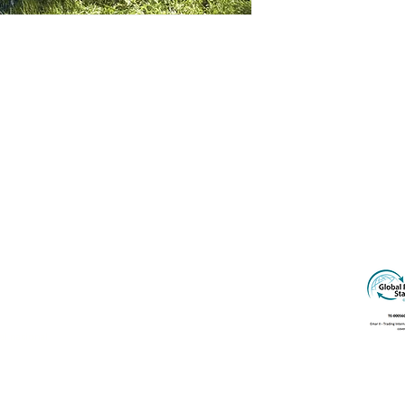
330, 4435-181 Porto
el nacional