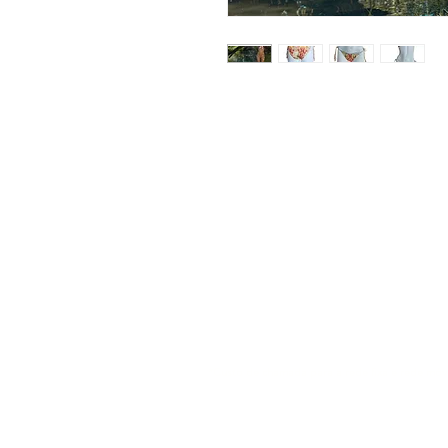
A: Estrada Exterior da Circunvalação 1
E:
emar@emar.pt
​P: (+351)
912 138 095
​P: (+351)
224 853 870
*Custo de chamada para a rede fixa e rede móv